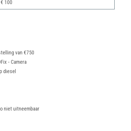
€ 100
telling van €750
OFix - Camera
p diesel
to niet uitneembaar